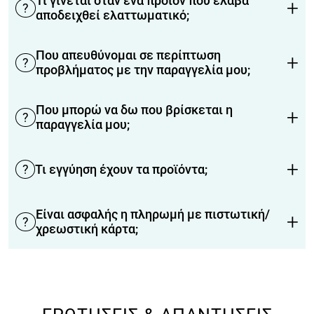
Τι γίνεται όταν ένα προϊόν που έλαβα
+
?
αποδειχθεί ελαττωματικό;
Που απευθύνομαι σε περίπτωση
+
?
προβλήματος με την παραγγελία μου;
Που μπορώ να δω που βρίσκεται η
+
?
παραγγελία μου;
+
?
Τι εγγύηση έχουν τα προϊόντα;
Κέρδισε -10%
Είναι ασφαλής η πληρωμή με πιστωτική/
+
?
χρεωστική κάρτα;
Κάνε την εγγραφή σου στο Newsletter
και κέρδισε έκπτωση στην πρώτη σου
αγορά.