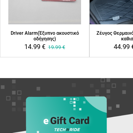
Driver Alarm(Έξυπνο ακουστικό
Ζέυγος Θερμαιν
οδήγησης)
καθι
14.99
€
44.99
19.99
€