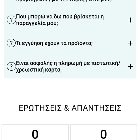
Που μπορώ να δω που βρίσκεται η
+
?
παραγγελία μου;
+
?
Τι εγγύηση έχουν τα προϊόντα;
Κέρδισε -10%
Είναι ασφαλής η πληρωμή με πιστωτική/
+
?
χρεωστική κάρτα;
Κάνε την εγγραφή σου στο Newsletter
και κέρδισε έκπτωση στην πρώτη σου
αγορά.
ΕΡΩΤΉΣΕΙΣ & ΑΠΑΝΤΉΣΕΙΣ
0
0
*
Έχω διαβάσει και αποδέχομαι τους