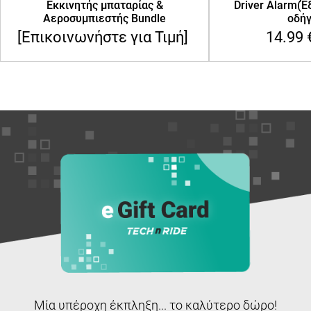
Εκκινητής μπαταρίας &
Driver Alarm(Έ
Αεροσυμπιεστής Bundle
οδήγ
[Επικοινωνήστε για Τιμή]
14.99
Μία υπέροχη έκπληξη... το καλύτερο δώρο!